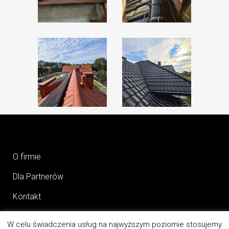
ZOOM
ZOOM
O firmie
Dla Partnerów
Kontakt
W celu świadczenia usług na najwyższym poziomie stosujemy